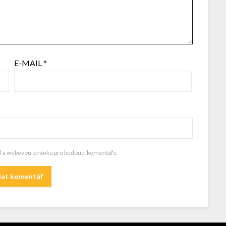
E-MAIL
*
il a webovou stránku pro budoucí komentáře.