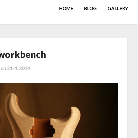
HOME
BLOG
GALLERY
 workbench
 on
21. 4. 2014