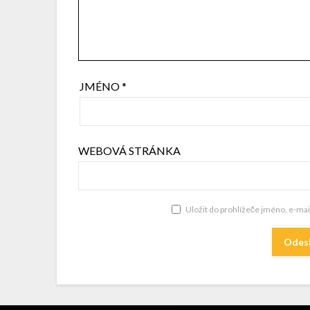
JMÉNO
*
WEBOVÁ STRÁNKA
Uložit do prohlížeče jméno, e-ma