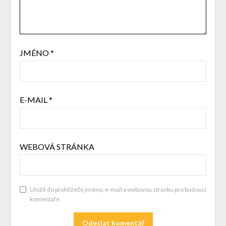
JMÉNO
*
E-MAIL
*
WEBOVÁ STRÁNKA
Uložit do prohlížeče jméno, e-mail a webovou stránku pro budoucí
komentáře.